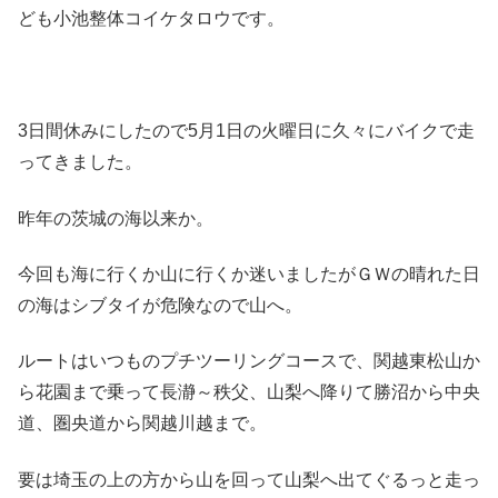
ども小池整体コイケタロウです。
3日間休みにしたので5月1日の火曜日に久々にバイクで走
ってきました。
昨年の茨城の海以来か。
今回も海に行くか山に行くか迷いましたがＧＷの晴れた日
の海はシブタイが危険なので山へ。
ルートはいつものプチツーリングコースで、関越東松山か
ら花園まで乗って長瀞～秩父、山梨へ降りて勝沼から中央
道、圏央道から関越川越まで。
要は埼玉の上の方から山を回って山梨へ出てぐるっと走っ