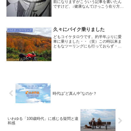
前になりますがこういう記事を書いたん
ですけど、↓健康なんてけっこう在り方で
どうにでもなるのかもしれない最近おふ
くろとちょっと話をすることがあったと
きに、「あーそういえばこないだおじさ
ん来たのよウチに。バ...
久々にバイク乗りました
バイク・ツーリング
どもコイケタロウです。約半年ぶりに愛
車に乗りました・・（笑）この時以来ま
ともなツーリングにも行っておらず・・
これは去年の秋深いときですが、年末バ
タバタして年初から移転準備でさらにバ
タバタして4月に移転してやっと最近にな
って落ち着いてきたと思...
時代は”ど真ん中”なのか？
いわゆる「100歳時代」に感じる疑問と違
和感