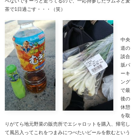
べないでずーっと走ってるので、一応持参したラムネと麦
茶で1日過ごす・・・（笑）
中央
道の
談合
坂パ
ーキ
ング
で最
後の
休憩
を取
りがてら地元野菜の販売所でエシャロットを購入、帰宅し
て風呂入ってこれをつまみにつべたいビールを飲むという