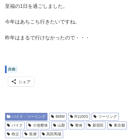
至福の1日を過ごしました。
今年はあちこち行きたいですね。
昨年はまるで行けなかったので・・・
共有:
シェア
バイク・ツーリング
BMW
R1100S
ツーリング
バイク
小池整体
山梨
整体
新宿区
東京都
秩父
長瀞
高田馬場