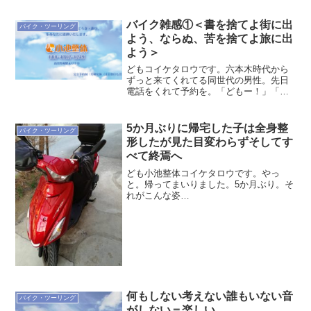
バイク雑感①＜書を捨てよ街に出
バイク・ツーリング
よう、ならぬ、苦を捨てよ旅に出
よう＞
どもコイケタロウです。六本木時代から
ずっと来てくれてる同世代の男性。先日
電話をくれて予約を。「どもー！」「イ
ヤーすいませんね突然で」「いえいえと
んでもない。で、今日は？」「実はです
ね・・・こないだ50ccの原付で1000ｋｍ
5か月ぶりに帰宅した子は全身整
バイク・ツーリング
走ったら体中ゴリ...
形したが見た目変わらずそしてす
べて終焉へ
ども小池整体コイケタロウです。やっ
と。帰ってまいりました。5か月ぶり。そ
れがこんな姿
に！！！！・・・・・・・・・・・・・
ていうか何にも変わらない
ね・・・・・・・・・・・・・・・・・
・・まあそらそうだ（笑）なんせシート
とエンジンとガソリンタン...
何もしない考えない誰もいない音
バイク・ツーリング
がしない＝楽しい