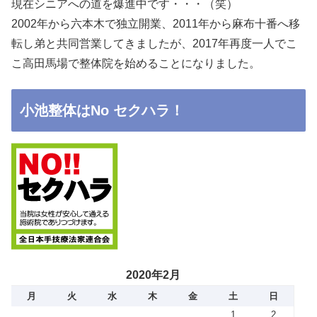
現在シニアへの道を爆進中です・・・（笑）
2002年から六本木で独立開業、2011年から麻布十番へ移
転し弟と共同営業してきましたが、2017年再度一人でこ
こ高田馬場で整体院を始めることになりました。
小池整体はNo セクハラ！
2020年2月
月
火
水
木
金
土
日
1
2