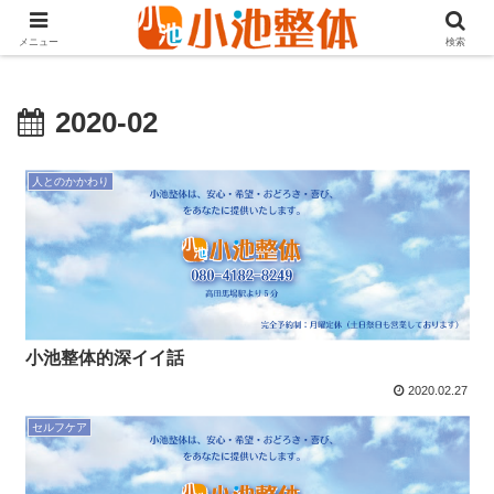
ＪＲ山手線高田馬場駅より徒歩3分・早稲田・新大久保からも至近
メニュー
検索
2020-02
人とのかかわり
小池整体的深イイ話
2020.02.27
セルフケア