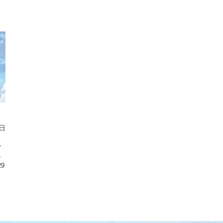
日
ま
・
慨
29