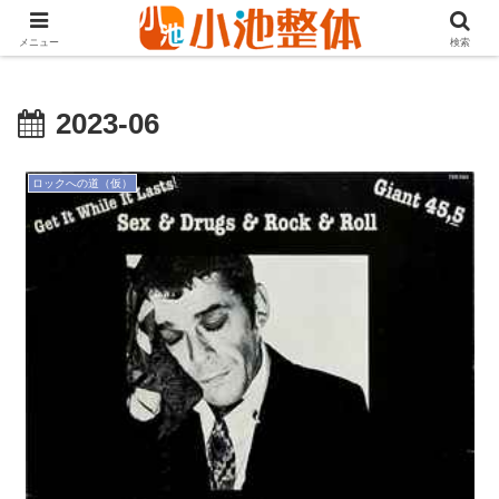
ＪＲ山手線高田馬場駅より徒歩3分・早稲田・新大久保からも至近
メニュー
検索
2023-06
ロックへの道（仮）