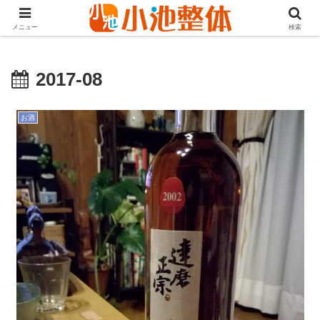
ＪＲ山手線高田馬場駅より徒歩3分・早稲田・新大久保からも至近
メニュー
検索
2017-08
お酒