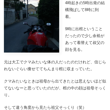
4時起きの5時出発の結
構飛ばして8時に到
着。
9時に出棺ということ
だったので少し余裕が
あって着替えて叔父の
顔を見る。
元は大工でクマみたいな体の人だったのだけれど、信じら
れないぐらい痩せててちんまり棺に収まっていた。
クマみたいなときは祖母から出てきたとは思えないほど似
てないなーと思っていたのだが、棺の中の顔は祖母そっく
り。
そして違う角度から見たら祖父そっくり（笑）