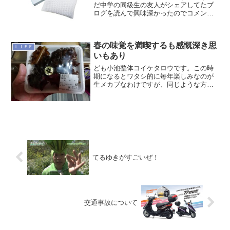
だ中学の同級生の友人がシェアしてたブ
ログを読んで興味深かったのでコメント
したら同じ中学の同級生がほかに3人ほど
参入して洗剤談議（笑）に花が咲きまし
た。以前にも書きましたがワタシの家で
春の味覚を満喫するも感慨深き思
は10年以上前からシャ...
ＬＩＦＥ
いもあり
ども小池整体コイケタロウです。この時
期になるとワタシ的に毎年楽しみなのが
生メカブなわけですが、同じような方が
いたら、そして加工方法に苦労されてる
のなら、今回はやり方ご紹介ブログ。2月
の下旬から3月中旬ごろまでがよく出回る
時期なのでもう終わり...
てるゆきがすごいぜ！
交通事故について