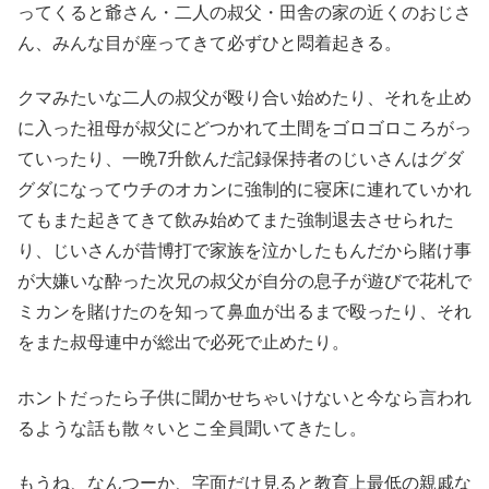
ってくると爺さん・二人の叔父・田舎の家の近くのおじさ
ん、みんな目が座ってきて必ずひと悶着起きる。
クマみたいな二人の叔父が殴り合い始めたり、それを止め
に入った祖母が叔父にどつかれて土間をゴロゴロころがっ
ていったり、一晩7升飲んだ記録保持者のじいさんはグダ
グダになってウチのオカンに強制的に寝床に連れていかれ
てもまた起きてきて飲み始めてまた強制退去させられた
り、じいさんが昔博打で家族を泣かしたもんだから賭け事
が大嫌いな酔った次兄の叔父が自分の息子が遊びで花札で
ミカンを賭けたのを知って鼻血が出るまで殴ったり、それ
をまた叔母連中が総出で必死で止めたり。
ホントだったら子供に聞かせちゃいけないと今なら言われ
るような話も散々いとこ全員聞いてきたし。
もうね、なんつーか、字面だけ見ると教育上最低の親戚な