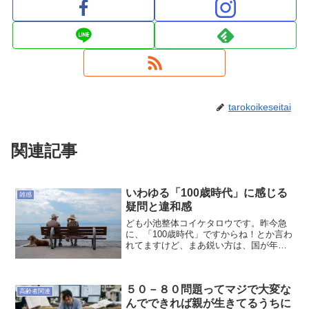
tarokoikeseitai
関連記事
いわゆる「100歳時代」に感じる
雑感
疑問と違和感
ども小池整体コイケタロウです。昨今急
に、「100歳時代」ですからね！とか言わ
れてますけど、まあ鋭い方は、国が年金
払いたくないから支給開始年齢遅らせる
ための詭弁なんじゃないの？と思ってる
方もいるかもですが、ワタシもそうです
５０－８０問題ってマジで大変な
（笑）それも含めてこ...
高齢者関連
んでできれば親が生きてるうちに