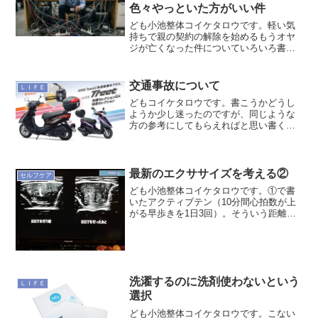
色々やっといた方がいい件
ども小池整体コイケタロウです。軽い気
持ちで親の契約の解除を始めるもうオヤ
ジが亡くなった件についていろいろ書く
気はないんですが、残った母親に関する
ことでいろいろあったし先々まだこれか
らも起こるので、その中の一つについて
交通事故について
ＬＩＦＥ
同じような年齢の方々に警...
どもコイケタロウです。書こうかどうし
ようか少し迷ったのですが、同じような
方の参考にしてもらえればと思い書くこ
とにしました。20日の通勤時の走行中
（ワタシは基本１２５ｃｃのスクーター
で通勤してます）、いきなり後ろからも
のすごい衝撃を受け、一瞬...
最新のエクササイズを考える②
セルフケア
ども小池整体コイケタロウです。①で書
いたアクティブテン（10分間心拍数が上
がる早歩きを1日3回）。そういう距離と
時間をとれる環境であればコスパ的にも
部分採用条件的にもいいと思いますが、
もっと短い時間で効果を得る手段として
Ｈ・Ｉ・Ｉ・Ｔ（ヒッ...
洗濯するのに洗剤使わないという
ＬＩＦＥ
選択
ども小池整体コイケタロウです。こない