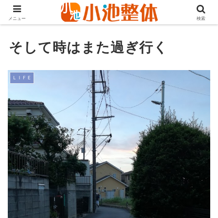
ＪＲ山手線高田馬場駅より徒歩3分・早稲田・新大久保からも至近
メニュー
検索
そして時はまた過ぎ行く
ＬＩＦＥ