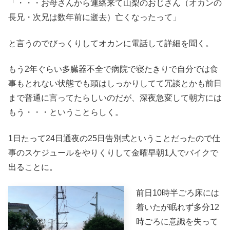
「・・・お母さんから連絡来て山梨のおじさん（オカンの
長兄・次兄は数年前に逝去）亡くなったって」
と言うのでびっくりしてオカンに電話して詳細を聞く。
もう2年ぐらい多臓器不全で病院で寝たきりで自分では食
事もとれない状態でも頭はしっかりしてて冗談とかも前日
まで普通に言ってたらしいのだが、深夜急変して朝方には
もう・・・ということらしく。
1日たって24日通夜の25日告別式ということだったので仕
事のスケジュールをやりくりして金曜早朝1人でバイクで
出ることに。
前日10時半ごろ床には
着いたが眠れず多分12
時ごろに意識を失って