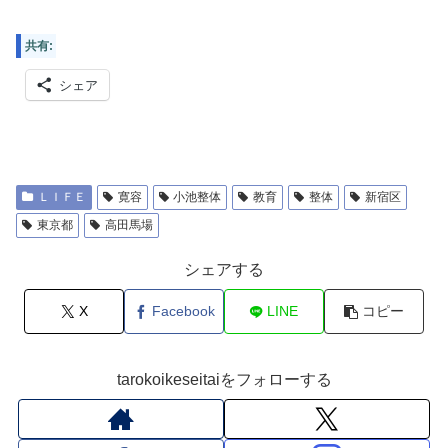
共有:
シェア
ＬＩＦＥ
寛容
小池整体
教育
整体
新宿区
東京都
高田馬場
シェアする
X
Facebook
LINE
コピー
tarokoikeseitaiをフォローする