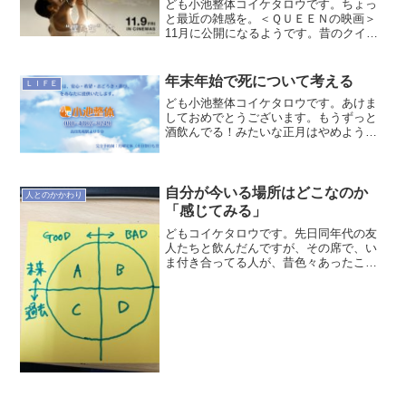
ども小池整体コイケタロウです。ちょっ
と最近の雑感を。＜ＱＵＥＥＮの映画＞
11月に公開になるようです。昔のクイー
ンの映像をつなぎ合わせたドキュメント
ではなくて俳優さんがすべて演じている
らしいので、最初「・・・えええ
年末年始で死について考える
ＬＩＦＥ
～・・・」とは思ったのですが...
ども小池整体コイケタロウです。あけま
しておめでとうございます。もうずっと
酒飲んでる！みたいな正月はやめよう！
なんて少しだけ思ってたけど結構飲んじ
ゃって（笑）、まあ身体動かしたりそれ
だけでもなかったからいいか・・・とい
う2020年の年明けを迎...
自分が今いる場所はどこなのか
人とのかかわり
「感じてみる」
どもコイケタロウです。先日同年代の友
人たちと飲んだんですが、その席で、い
ま付き合ってる人が、昔色々あったこっ
ちの過去を許せなかったり彼の人生では
当たり前だったことを今そのまま自分に
も当てはめてくるのでちょっとキツ
イ・・というような話になり。...