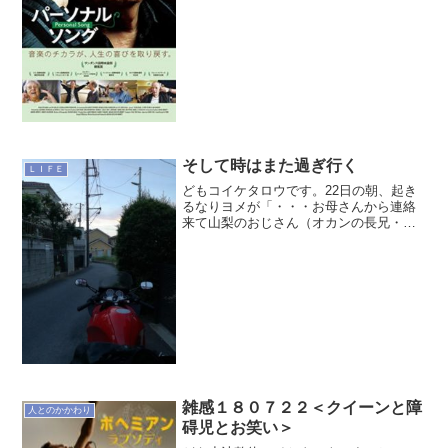
マゾンプライムビデオでコンテンツを見
ていた時、ふと目に留まった映画があっ
たんですね。それが【パーソナル・ソン
グ】という映画でこのジャ...
そして時はまた過ぎ行く
ＬＩＦＥ
どもコイケタロウです。22日の朝、起き
るなりヨメが「・・・お母さんから連絡
来て山梨のおじさん（オカンの長兄・次
兄は数年前に逝去）亡くなったって」と
言うのでびっくりしてオカンに電話して
詳細を聞く。もう2年ぐらい多臓器不全で
病院で寝たきりで自分...
雑感１８０７２２＜クイーンと障
人とのかかわり
碍児とお笑い＞