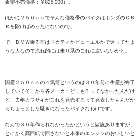
希望小売価格：￥825,000）。
ほかに２５０ｃｃでそんな価格帯のバイクはホンダのＣＢ
Ｒを除けばめったにないので。
で、ＢＭＷ乗る前はドカティかビューエルかで迷ってたよ
うな人なので流れ的には走り系のこれに違いないかと。
国産２５０ｃｃの４気筒というのは３０年前に生産が終了
していてそこから各メーカーどこも作ってなかったんだけ
ど、去年カワサキがこれを発売するって発表したもんだか
らちょっとした騒ぎになったバイクなわけです。
なんで３０年作られなかったかというと諸説ありますが、
とにかく高回転で回さないと本来のエンジンのおいしいと