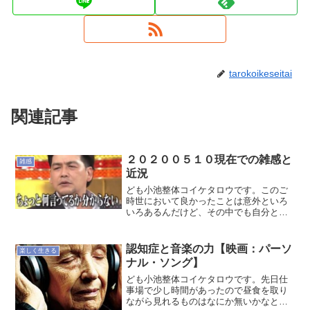
tarokoikeseitai
関連記事
２０２００５１０現在での雑感と
雑感
近況
ども小池整体コイケタロウです。このご
時世において良かったことは意外といろ
いろあるんだけど、その中でも自分とか
社会に関する情報を調べていくうちにた
どり着いた、「お金」に関する話を知る
ことができたのは大きいと思います。当
認知症と音楽の力【映画：パーソ
楽しく生きる
然当院もこのあおりを受け...
ナル・ソング】
ども小池整体コイケタロウです。先日仕
事場で少し時間があったので昼食を取り
ながら見れるものはなにか無いかなとア