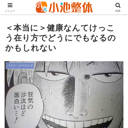
ＪＲ山手線高田馬場駅より徒歩3分・早稲田・新大久保からも至近
メニュー
検索
＜本当に＞健康なんてけっこ
う在り方でどうにでもなるの
かもしれない
バイク・ツーリング