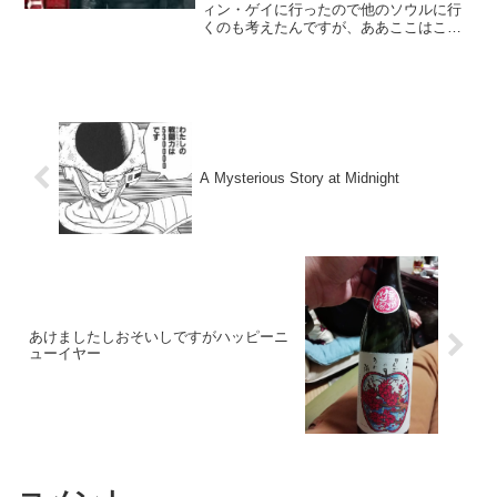
ィン・ゲイに行ったので他のソウルに行
くのも考えたんですが、ああここはこの
続きを・・と思ってしまったのでディ・
アンジェロなのかなと自然につながって
しまいました。実はこの人はワタシずっ
とノーマークで、95年の...
A Mysterious Story at Midnight
あけましたしおそいしですがハッピーニ
ューイヤー