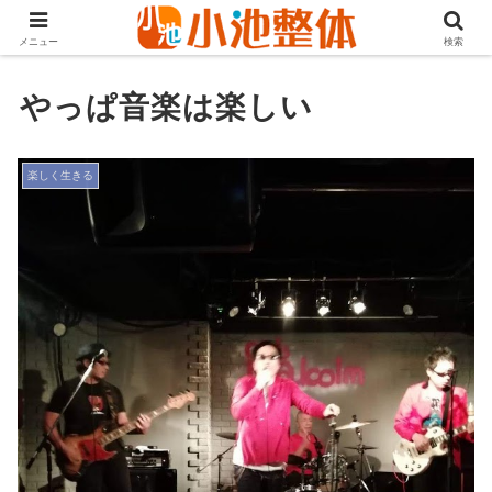
ＪＲ山手線高田馬場駅より徒歩3分・早稲田・新大久保からも至近
メニュー
検索
やっぱ音楽は楽しい
楽しく生きる