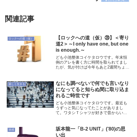
関連記事
【ロックへの道（仮）⑳】＜寄り
ロックへの道（仮）
道2＞～I only have one, but one
is enough.～
ども小池整体コイケタロウです。年末恒
例のアレを書く方に時間を取られてまし
たが、気が付けば今年もあと2週間ちょ
い・・・書き始めたロックへの道も予想
外に⑳まで来ましたね。一部マニアック
でもあり多分に個人的でもあるので反応
なにも調べないで何でも言いなり
楽しく生きる
は期待してませんでしたが...
になってると知らぬ間に取り込ま
れるご時世です
ども小池整体コイケタロウです。最近も
うずっと気になってたことがありまし
て。ワタシＴシャツが好きで昔からいろ
んなのを買って集めてたんですけど、気
に入ったのって何度も着るじゃないです
かやっぱり。で、Ｔシャツって着るのは
坂本龍一「B-2 UNIT」(’80)の思
雑感
主に暑いときじゃないですか...
い出