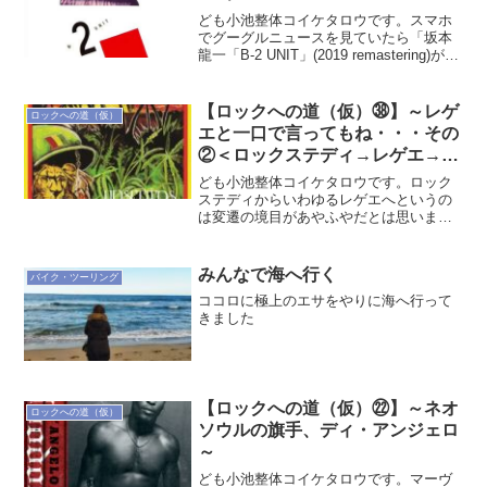
ども小池整体コイケタロウです。スマホ
でグーグルニュースを見ていたら「坂本
龍一「B-2 UNIT」(2019 remastering)が配
信になりました」という記事が。その時
の心境は「うぐうっ！！！！・・・・・
（心臓ﾄｸﾄｸ）」というもので・...
【ロックへの道（仮）㊳】～レゲ
ロックへの道（仮）
エと一口で言ってもね・・・その
②＜ロックステディ→レゲエ→ダ
ブ①＞～
ども小池整体コイケタロウです。ロック
ステディからいわゆるレゲエへというの
は変遷の境目があやふやだとは思います
が、まあそんなことはあまり気にせず聴
いてみてなんとなくああそういう感じな
のかと思えばいいと思います。ワタシも
みんなで海へ行く
バイク・ツーリング
別に評論家でもないので曲...
ココロに極上のエサをやりに海へ行って
きました
【ロックへの道（仮）㉒】～ネオ
ロックへの道（仮）
ソウルの旗手、ディ・アンジェロ
～
ども小池整体コイケタロウです。マーヴ