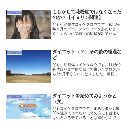
Ｈ・Ｉ・Ｉ・Ｔ（ヒッ...
もしかして花粉症ではなくなった
セルフケア
のか？【イヌリン関連】
ども小池整体コイケタロウです。私は毎
年５月のゴールデンウィークあたりと１
０月ぐらいに花粉症の症状が出てたんで
すが。この秋は。なぜか。まるで出てい
ない。５月はイネ科の雑草とかカモガ
ヤ、秋は多分ブタクサだと思うんです
ダイエット（？）その後の経過な
が、目のかゆみ・のどのかゆみ...
セルフケア
ど
ども小池整体コイケタロウです。1月から
身体絞ります的な感じで書いたブログか
ら1か月半ぐらいになりました。当初に自
分なりに定めた項目ですが・とにもかく
にも習慣を変える・作ることが何よりも
大切・強度は自分の成長レベルに合わせ
てあげていくこと・「...
ダイエットを始めてみようかと
セルフケア
（笑）
どもコイケタロウです。まあワタシも齢
50を過ぎてそれなりに体の方にも昔より
はいろいろ来ていることは確かなんです
が、仕事がらもあり、適度に体を動かし
ているのもあり、そんなには健康上目立