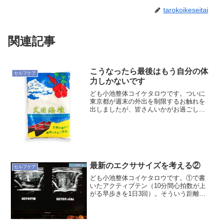
tarokoikeseitai
関連記事
こうなったら最後はもう自分の体
セルフケア
力しかないです
ども小池整体コイケタロウです。ついに
東京都が週末の外出を制限するお触れを
出しましたが、皆さんいかがお過ごしで
しょうか？というより全世界的な動きに
なってますので日本だけ助かるとかどこ
の県だけ助かるとかもう無理でしょう。
社会的には収束を待つしか...
最新のエクササイズを考える②
セルフケア
ども小池整体コイケタロウです。①で書
いたアクティブテン（10分間心拍数が上
がる早歩きを1日3回）。そういう距離と
時間をとれる環境であればコスパ的にも
部分採用条件的にもいいと思いますが、
もっと短い時間で効果を得る手段として