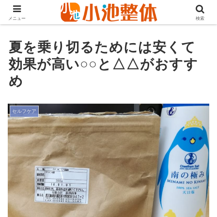
ＪＲ山手線高田馬場駅より徒歩3分・早稲田・新大久保からも至近
メニュー
検索
夏を乗り切るためには安くて
効果が高い○○と△△がおすす
め
セルフケア