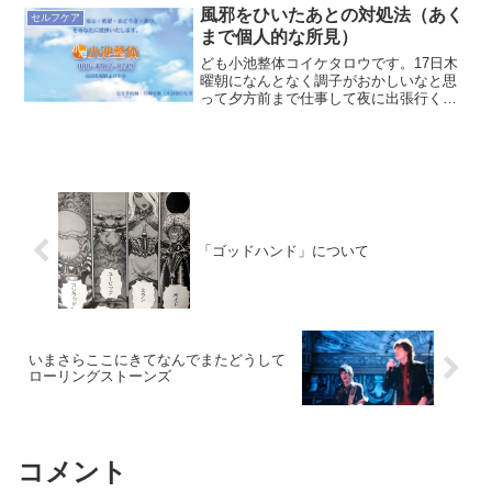
つような良くない点はないし、なかった
風邪をひいたあとの対処法（あく
セルフケア
んです。が昨年末にふと...
まで個人的な所見）
ども小池整体コイケタロウです。17日木
曜朝になんとなく調子がおかしいなと思
って夕方前まで仕事して夜に出張行く予
定でしたが、体の感じが完全に「風
邪」。のども痛いし悪寒も出てきて、と
いうことで出張をキャンセルにしてもら
い帰宅して熱測ったら7度6...
「ゴッドハンド」について
いまさらここにきてなんでまたどうして
ローリングストーンズ
コメント