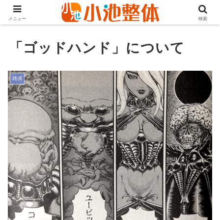
ＪＲ山手線高田馬場駅より徒歩3分・早稲田・新大久保からも至近
メニュー
検索
「ゴッドハンド」について
雑感