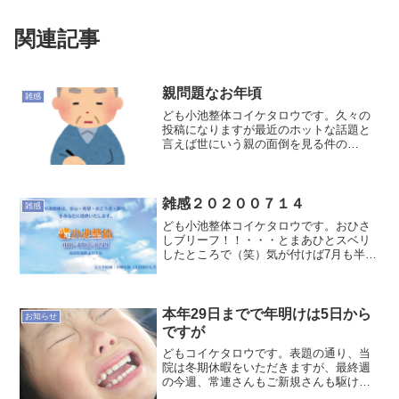
関連記事
親問題なお年頃
雑感
ども小池整体コイケタロウです。久々の
投稿になりますが最近のホットな話題と
言えば世にいう親の面倒を見る件の
「50・80問題」で、ワタシの家族もそれ
にあたるし世代が近いクライアントさん
ともそういう話題になることが多々あ
る。認知症・病気・筋力体力...
雑感２０２００７１４
雑感
ども小池整体コイケタロウです。おひさ
しブリーフ！！・・・とまあひとスベリ
したところで（笑）気が付けば7月も半
ば。相変わらず新型さんのホントのとこ
ろはいまだわからず、台風も来てないの
にひどい水害もあり人々の不安と不満が
蔓延し続ける今日この頃。...
本年29日までで年明けは5日から
お知らせ
ですが
どもコイケタロウです。表題の通り、当
院は冬期休暇をいただきますが、最終週
の今週、常連さんもご新規さんも駆け込
みがあったり通常通りのスパンでご来院