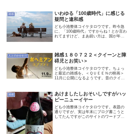
だったり、そして年末のあわただしさや
笑いや喜びもいろいろです。2週ごとにご
いわゆる「100歳時代」に感じる
夫婦と小さいお子さんで...
雑感
疑問と違和感
ども小池整体コイケタロウです。昨今急
に、「100歳時代」ですからね！とか言わ
れてますけど、まあ鋭い方は、国が年金
払いたくないから支給開始年齢遅らせる
ための詭弁なんじゃないの？と思ってる
方もいるかもですが、ワタシもそうです
雑感１８０７２２＜クイーンと障
（笑）それも含めてこ...
人とのかかわり
碍児とお笑い＞
ども小池整体コイケタロウです。ちょっ
と最近の雑感を。＜ＱＵＥＥＮの映画＞
11月に公開になるようです。昔のクイー
ンの映像をつなぎ合わせたドキュメント
ではなくて俳優さんがすべて演じている
らしいので、最初「・・・えええ
あけましたしおそいしですがハッ
雑感
～・・・」とは思ったのですが...
ピーニューイヤー
ども小池整体コイケタロウです。表題の
通りですが、実は年末にブログ書こうと
してたんですがこのサイトのワードプレ
スのシステムのアップデートをいつも通
り何気なくやったらエディターが鬼のよ
うに使いづらくなっており、改行しても