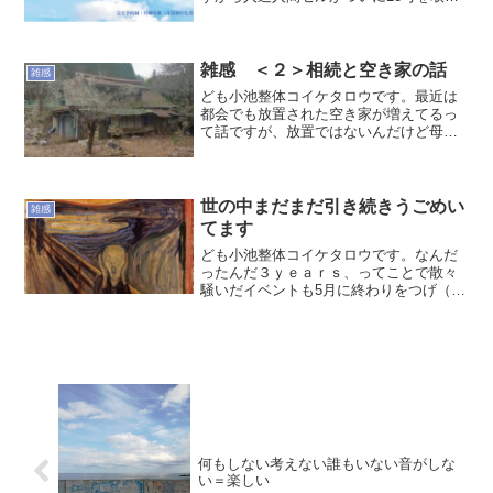
込んでしまったときレベルの衝撃の展開
（ｂｙドラゴンボール）は始まってたわ
けなんですが、その辺はもう前のブログ
にも書いたしいいかな...
雑感 ＜２＞相続と空き家の話
雑感
ども小池整体コイケタロウです。最近は
都会でも放置された空き家が増えてるっ
て話ですが、放置ではないんだけど母方
の山梨の田舎の家をどうしようって話に
なってまして。最初は祖父母が住んでて
昔は盆と正月には親戚一同集まってまし
たが、30年前ばあちゃん...
世の中まだまだ引き続きうごめい
雑感
てます
ども小池整体コイケタロウです。なんだ
ったんだ３ｙｅａｒｓ、ってことで散々
騒いだイベントも5月に終わりをつげ（ま
ー単に騒がなくなっただけ）世間も通常
営業を取り戻したかに見える昨今ですけ
ど、ここにきていろんな動きが見えてき
てるように思います。少...
何もしない考えない誰もいない音がしな
い＝楽しい