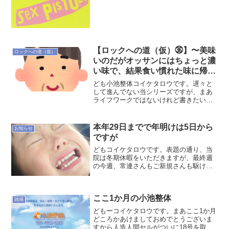
がよみがえってきたというか。あー昔は
こんな風に弾けないフレーズをアホみた
いにひたすら練習して血豆出来たことあ
るよなーとか、ライブでゾ...
【ロックへの道（仮）㊱】〜美味
ロックへの道（仮）
いのだがオッサンにはちょっと濃
い味で、結果食い慣れた味に帰る
という少し物哀しい昨今〜
ども小池整体コイケタロウです。遅々と
して進んでない当シリーズですが、まあ
ライフワークではないけれど書きたいと
きに書く、というユルイ感じでやってこ
うと思ってますが、今回はちょっと雑感
的な内容。自分が1966年式の個体なので
本年29日までで年明けは5日から
お知らせ
青春時代が80年代初...
ですが
どもコイケタロウです。表題の通り、当
院は冬期休暇をいただきますが、最終週
の今週、常連さんもご新規さんも駆け込
みがあったり通常通りのスパンでご来院
だったり、そして年末のあわただしさや
笑いや喜びもいろいろです。2週ごとにご
ここ1か月の小池整体
夫婦と小さいお子さんで...
雑感
どもーコイケタロウです。まあここ1か月
どころかあけましておめでとうございま
すから人造人間セルがついに18号を取り