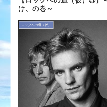
【ロックへの道（仮）⑤】
け、の巻～
ロックへの道（仮）