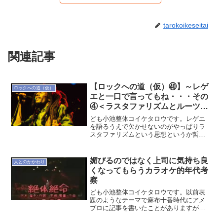
tarokoikeseitai
関連記事
【ロックへの道（仮）㊵】～レゲ
ロックへの道（仮）
エと一口で言ってもね・・・その
④＜ラスタファリズムとルーツロ
ックレゲエ＞～
ども小池整体コイケタロウです。レゲエ
を語るうえで欠かせないのがやっぱりラ
スタファリズムという思想というか哲学
というか宗教というか、になるんですけ
ど、ここを知ってるとレゲエを聴くうえ
で理解と深さが高まるんだと思います。
媚びるのではなく上司に気持ち良
人とのかかわり
元々は公民権運動の流れを...
くなってもらうカラオケ的年代考
察
ども小池整体コイケタロウです。以前表
題のようなテーマで麻布十番時代にアメ
ブロに記事を書いたことがありますが、
最近30ぐらいの女性のクライアントさん