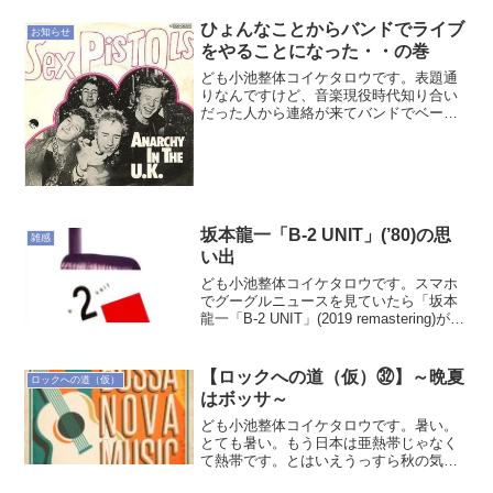
と話をしてて、ワタシと同年代の女性上
司がいる場でカラオケになったときに言
ひょんなことからバンドでライブ
お知らせ
われたのが「そうよねー...
をやることになった・・の巻
ども小池整体コイケタロウです。表題通
りなんですけど、音楽現役時代知り合い
だった人から連絡が来てバンドでベース
やってくんないかと。なんか後輩さんの
クラブイベント企画でバンド演奏もやる
中の一環ということで。実は以前にも同
じ人から同じ感じのオファ...
坂本龍一「B-2 UNIT」(’80)の思
雑感
い出
ども小池整体コイケタロウです。スマホ
でグーグルニュースを見ていたら「坂本
龍一「B-2 UNIT」(2019 remastering)が配
信になりました」という記事が。その時
の心境は「うぐうっ！！！！・・・・・
（心臓ﾄｸﾄｸ）」というもので・...
【ロックへの道（仮）㉜】～晩夏
ロックへの道（仮）
はボッサ～
ども小池整体コイケタロウです。暑い。
とても暑い。もう日本は亜熱帯じゃなく
て熱帯です。とはいえうっすら秋の気配
がちらほら感じるのも事実ではあります