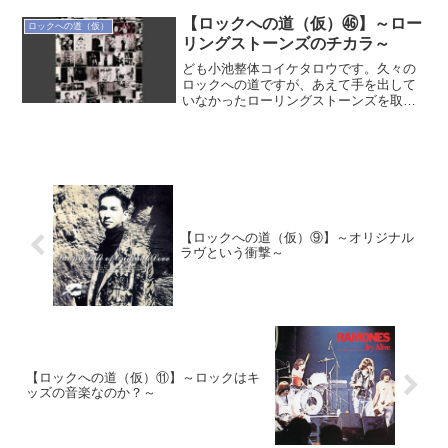
が、こんな感じでやる気も出なけりゃ動
く気も出ない晩夏はボサノヴァ流したく
【ロックへの道（仮）㊻】～ロー
ロックへの道（仮）
はなります。ベタですが（...
リングストーンズのチカラ～
ども小池整体コイケタロウです。久々の
ロックへの道ですが、あえて手を出して
いなかったローリングストーンズを取り
上げてみようと思ったのですが、まず、
「語る」つもりはまったくありません。
ビートルズと同じではあるんですが、ワ
タシはこの両バンドについ...
【ロックへの道（仮）⑨】～オリジナル
ラヴという衝撃～
【ロックへの道（仮）⑪】～ロックはキ
ッズの音楽なのか？～