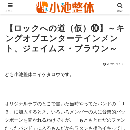
ＪＲ山手線高田馬場駅より徒歩3分・早稲田・新大久保からも至近
メニュー
検索
【ロックへの道（仮）⑩】～キ
ングオブエンターテインメン
ト、ジェイムス・ブラウン～
2022.09.13
ども小池整体コイケタロウです。
オリジナルラブのとこで書いた当時やってたバンドの「Ｊ
Ｂ」に加入するとき、いろいろメンバーの人に音楽的バッ
クボーンを聞かれるわけですが、「もともとただのファン
だったバンド」に入るもんだからワタシも相当イキってし