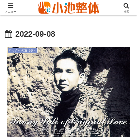
ＪＲ山手線高田馬場駅より徒歩3分・早稲田・新大久保からも至近
メニュー
検索
2022-09-08
ロックへの道（仮）