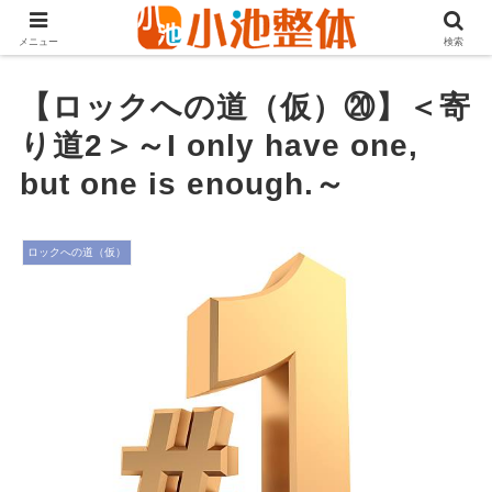
ＪＲ山手線高田馬場駅より徒歩3分・早稲田・新大久保からも至近
メニュー
検索
【ロックへの道（仮）⑳】＜寄
り道2＞～I only have one,
but one is enough.～
ロックへの道（仮）