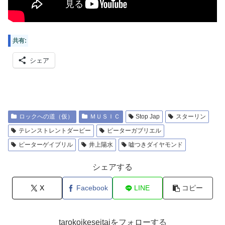
共有:
シェア
ロックへの道（仮）
ＭＵＳＩＣ
Stop Jap
スターリン
テレンストレントダービー
ピーターガブリエル
ピーターゲイブリル
井上陽水
嘘つきダイヤモンド
シェアする
X
Facebook
LINE
コピー
tarokoikeseitaiをフォローする