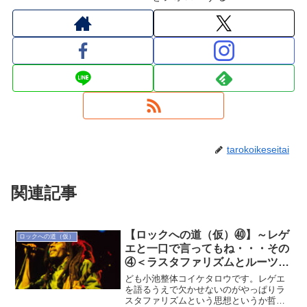
tarokoikeseitai
関連記事
【ロックへの道（仮）㊵】～レゲ
ロックへの道（仮）
エと一口で言ってもね・・・その
④＜ラスタファリズムとルーツロ
ックレゲエ＞～
ども小池整体コイケタロウです。レゲエ
を語るうえで欠かせないのがやっぱりラ
スタファリズムという思想というか哲学