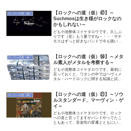
というか宗教というか、になるんですけ
ど、ここを知ってるとレゲエを聴くうえ
で理解と深さが高まるんだと思います。
【ロックへの道（仮）㊼】～
ロックへの道（仮）
元々は公民権運動の流れを...
Suchmosは生き様がロックなの
かもしれない～
ども小池整体コイケタロウです。久しぶ
りです（笑）もう夏ですね～・・・サチ
モスはずっと好きなバンドで今も聴いて
ますが、この季節にはとてもマッチする
かもしれない。湘南あたりの軽めの不良
たちが集まってノリのいい踊れる音楽を
【ロックへの道（仮）⑭】～メタ
ロックへの道（仮）
作って軽やかに楽しんでい...
ル素人がメタルを考察する～
ども小池整体コイケタロウです。最初に
言っておくと、ワタシの中ではヘヴィメ
タル・ハードロックに関する知識と試聴
経験はほぼ高校生時点でストップしてる
ので、現代のメタルシーンにおいてはほ
ぼ化石並みのシロモノであることを断っ
【ロックへの道（仮）㉑】～ソウ
ロックへの道（仮）
ておきます（笑）まあ言っ...
ルスタンダード、マーヴィン・ゲ
イ～
ども小池整体コイケタロウです。ロック
への道と言ってますがバンドやってたこ
ともあって、音楽性の変遷とともにいろ
んな音楽を見聞きする中でソウルミュー