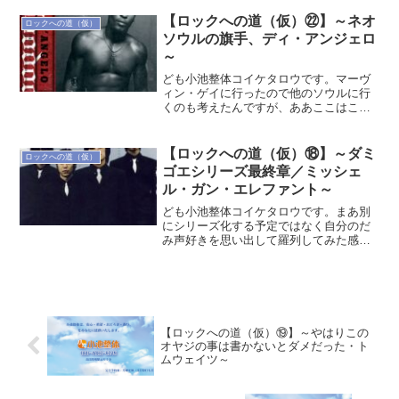
ジック（まあ今はR&Bという言い方）と
いうのは自分の中で一つの大きな柱でも
【ロックへの道（仮）㉒】～ネオ
ロックへの道（仮）
ありました。バキバキの...
ソウルの旗手、ディ・アンジェロ
～
ども小池整体コイケタロウです。マーヴ
ィン・ゲイに行ったので他のソウルに行
くのも考えたんですが、ああここはこの
続きを・・と思ってしまったのでディ・
アンジェロなのかなと自然につながって
しまいました。実はこの人はワタシずっ
【ロックへの道（仮）⑱】～ダミ
ロックへの道（仮）
とノーマークで、95年の...
ゴエシリーズ最終章／ミッシェ
ル・ガン・エレファント～
ども小池整体コイケタロウです。まあ別
にシリーズ化する予定ではなく自分のだ
み声好きを思い出して羅列してみた感が
強いのですが、いろんなボーカリストを
知って興味があったら進んでみてもらえ
ばいいのかなと思ってます。今回はその
最後にして久々のゴリゴリ...
【ロックへの道（仮）⑲】～やはりこの
オヤジの事は書かないとダメだった・ト
ムウェイツ～