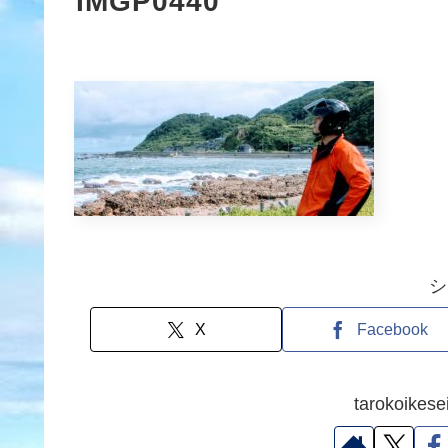
IMGP0440
シ
X
Facebook
tarokoik