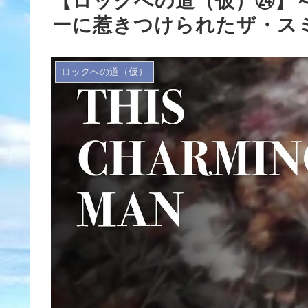
【ロックへの道（仮）㉔】
ーに惹きつけられたザ・ス
ロックへの道（仮）