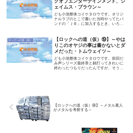
グオブエンターテインメント、ジ
ェイムス・ブラウン～
ども小池整体コイケタロウです。オリジ
ナルラブのとこで書いた当時やってたバ
ンドの「ＪＢ」に加入するとき、いろい
ろメンバーの人に音楽的バックボーンを
聞かれるわけですが、「もともとただの
ファンだったバンド」に入るもんだから
【ロックへの道（仮）⑲】～やは
ロックへの道（仮）
ワタシも相当イキってしま...
りこのオヤジの事は書かないとダ
メだった・トムウェイツ～
ども小池整体コイケタロウです。前回だ
み声シリーズ最終章と銘打ってきれいに
終わったつもりだったんですが、そうい
えばこのオヤジのことはダミゴエのテー
マがあったんならやっぱりちょっとスル
ーしとくわけにはいかないと思い直して
書くことにしました。ハイ...
【ロックへの道（仮）⑭】～メタル素人
がメタルを考察する～