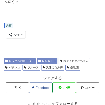
＜続く＞
共有:
シェア
ロックへの道（仮）
ＭＵＳＩＣ
おそうじオバちゃん
パチンコ
ブルース
天使のだみ声
憂歌団
シェアする
X
Facebook
LINE
コピー
tarokoikeseitaiをフォローする