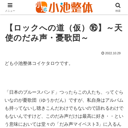
ＪＲ山手線高田馬場駅より徒歩3分・早稲田・新大久保からも至近
メニュー
検索
【ロックへの道（仮）⑯】～天
使のだみ声・憂歌団～
2022.10.29
ども小池整体コイケタロウです。
「日本のブルースバンド」つったらこの人たち、ってぐら
いなのが憂歌団（ゆうかだん）ですが、私自身はアルバム
も持ってないし聴きこんだわけでもないので語れるわけで
もないんですけど、このだみ声だけは最高に好き・・とい
う意味においては堂々の「だみ声マイベスト3」に入るん