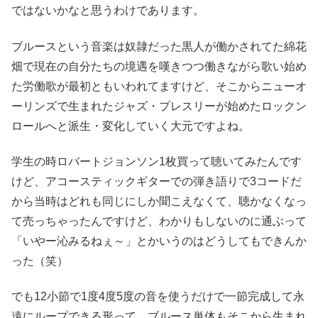
ではないかなと思うわけであります。
ブルースという音楽は奴隷だった黒人が働かされてた綿花
畑で現在の自分たちの境遇を嘆きつつ働きながら歌い始め
た労働歌が最初ともいわれてますけど、そこからニューオ
ーリンズで生まれたジャズ・プレスリーが始めたロックン
ロールへと派生・変化していく大元ですよね。
学生の時ロバートジョンソン1枚買って聴いてみたんです
けど、アコースティックギターでの弾き語りで3コードだ
から当時はどれも同じにしか聞こえなくて、聴かなくなっ
て売っちゃったんですけど、わかりもしないのに通ぶって
「いやー沁みるねぇ～」とかいうのはどうしてもできんか
った（笑）
でも12小節で1度4度5度の音を使うだけで一節完成して永
遠にループできる形って、ブルース単体もそこから生まれ