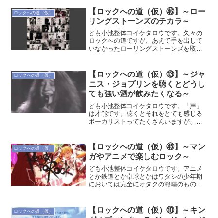
が、こんな感じでやる気も出なけりゃ動
く気も出ない晩夏はボサノヴァ流したく
【ロックへの道（仮）㊻】～ロー
ロックへの道（仮）
はなります。ベタですが（...
リングストーンズのチカラ～
ども小池整体コイケタロウです。久々の
ロックへの道ですが、あえて手を出して
いなかったローリングストーンズを取り
上げてみようと思ったのですが、まず、
「語る」つもりはまったくありません。
ビートルズと同じではあるんですが、ワ
【ロックへの道（仮）⑬】～ジャ
ロックへの道（仮）
タシはこの両バンドについ...
ニス・ジョプリンを聴くとどうし
ても強い酒が飲みたくなる～
ども小池整体コイケタロウです。「声」
は才能です。聴くとそれをとても感じる
ボーカリストってたくさんいますが、そ
の中でも女性では断トツにＮo.1ロックボ
ーカリストなんじゃないのと個人的に思
うのがジャニス・ジョプリンなんですけ
【ロックへの道（仮）㊺】～マン
ロックへの道（仮）
ど、皆さんはどうなの...
ガやアニメで楽しむロック～
ども小池整体コイケタロウです。アニメ
とか鉄道とか卓球とかはワタシの少年期
においては完全にオタクの範疇のもの
で、学校でもどちらかというと校内カー
ストでは最下層に位置する人たち（時代
的にはあれですがあえて当時の価値観で
【ロックへの道（仮）⑩】～キン
ロックへの道（仮）
言ってます（笑））、みたい...