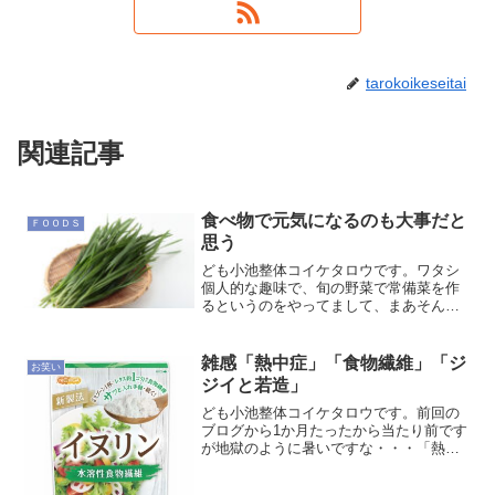
tarokoikeseitai
関連記事
食べ物で元気になるのも大事だと
ＦＯＯＤＳ
思う
ども小池整体コイケタロウです。ワタシ
個人的な趣味で、旬の野菜で常備菜を作
るというのをやってまして、まあそんな
すごいもんではなく、切って漬けるだけ
みたいなもんなんですが、季節を感じる
のとご飯のお供を常備するというダブル
雑感「熱中症」「食物繊維」「ジ
お笑い
ミーニング。だいたいユー...
ジイと若造」
ども小池整体コイケタロウです。前回の
ブログから1か月たったから当たり前です
が地獄のように暑いですな・・・「熱中
症」だからというわけではなく今さらと
いう感じもありますが、熱中症で倒れな