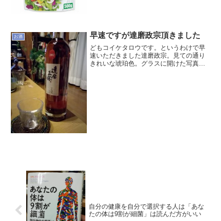
いために水の飲み方を書いとこうかな
と。水は飲めばそのまま体...
早速ですが達磨政宗頂きました
お酒
どもコイケタロウです。というわけで早
速いただきました達磨政宗。見ての通り
きれいな琥珀色。グラスに開けた写真は
背景にフォーカスが当たってしまいぼや
けて失敗したのですがこんな感じ飲んで
みたんですがまるで長年熟成された紹興
酒の味わい。どちらもお米...
自分の健康を自分で選択する人は「あな
たの体は9割が細菌」は読んだ方がいい