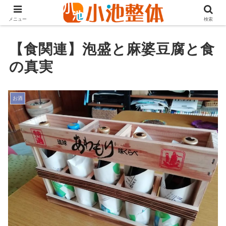
ＪＲ山手線高田馬場駅より徒歩3分・早稲田・新大久保からも至近
メニュー
検索
【食関連】泡盛と麻婆豆腐と食
の真実
お酒