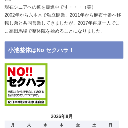
現在シニアへの道を爆進中です・・・（笑）
2002年から六本木で独立開業、2011年から麻布十番へ移
転し弟と共同営業してきましたが、2017年再度一人でこ
こ高田馬場で整体院を始めることになりました。
小池整体はNo セクハラ！
2026年8月
月
火
水
木
金
土
日