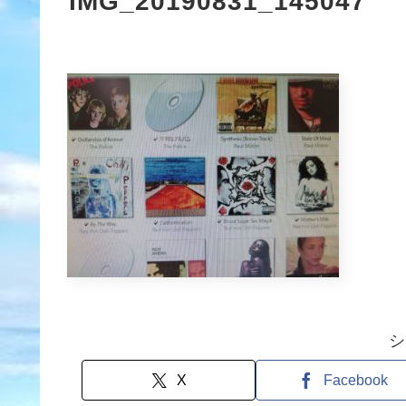
IMG_20190831_145047
シ
X
Facebook