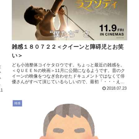
雑感１８０７２２＜クイーンと障碍児とお笑
い＞
ども小池整体コイケタロウです。ちょっと最近の雑感を。
誰
＜ＱＵＥＥＮの映画＞11月に公開になるようです。昔のク
か
イーンの映像をつなぎ合わせたドキュメントではなくて俳
い
優さんがすべて演じているらしいので、最初「・・・ええ
の
え～・・・」とは思ったのですが...
2018.07.23
11
雑感