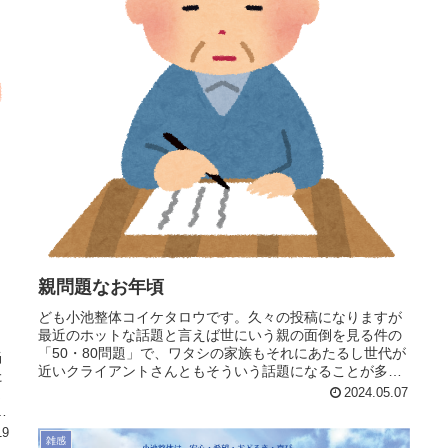
親問題なお年頃
ども小池整体コイケタロウです。久々の投稿になりますが
最近のホットな話題と言えば世にいう親の面倒を見る件の
「50・80問題」で、ワタシの家族もそれにあたるし世代が
当
近いクライアントさんともそういう話題になることが多々
た
ある。認知症・病気・筋力体力...
ま
2024.05.07
個
19
雑感