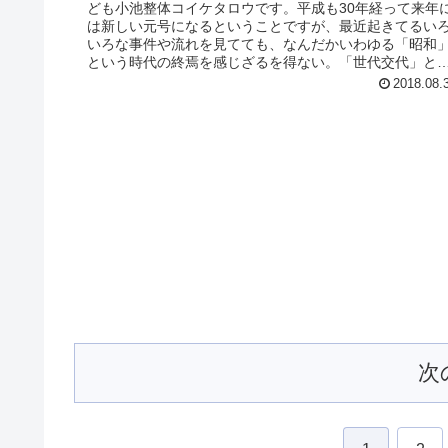
ども小池整体コイケタロウです。平成も30年経って来年
は新しい元号になるということですが、最近起きてるい
いろな事件や流れを見てても、なんだかいわゆる「昭和
という時代の終焉を感じざるを得ない。「世代交代」と
よく言いますが、なんとなく自分...
2018.08.
次