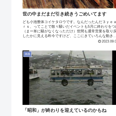
世の中まだまだ引き続きうごめいてます
ども小池整体コイケタロウです。なんだったんだ３ｙｅ
ｒｓ、ってことで散々騒いだイベントも5月に終わりをつ
（まー単に騒がなくなっただけ）世間も通常営業を取り
したかに見える昨今ですけど、ここにきていろんな動き
見えてきてるように思います。少...
2023.09.
雑感
「昭和」が終わりを迎えているのかもね