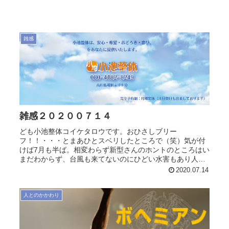
雑感
雑感２０２００７１４
ども小池整体コイケタロウです。おひさしブリー
フ！！・・・とまあひとスベリしたところで（笑）気が付
けば7月も半ば。相変わらず新型さんのホントのところはい
まだわからず、台風も来てないのにひどい水害もあり人々
の不安と不満が蔓延し続ける今日この頃。...
2020.07.14
人とのかかわり