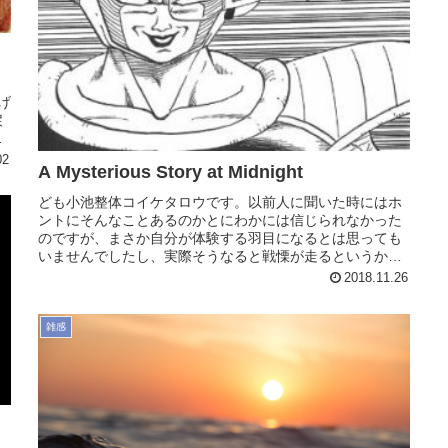
ａ
げ
戻
が
02
A Mysterious Story at Midnight
ども小池整体コイケタロウです。以前人に聞いた時にはホ
ントにそんなことあるのかとにわかには信じられなかった
のですが、まさか自分が体験する羽目になるとは思っても
いませんでしたし、実際そうなると戦慄が走るというか衝
撃的というか、まさにミステリーと...
2018.11.26
雑感