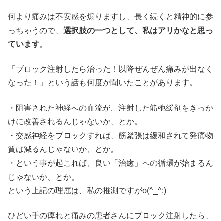
何より痛みは不安感を煽りますし、長く続くと精神的に参
っちゃうので、
選択肢の一つとして、私はアリかなと思っ
ています
。
「ブロック注射したら治った！以降ぜんぜん痛みが出なく
なった！」という話も何度か聞いたことがあります。
・阻害された神経への血流が、注射した筋弛緩剤をきっか
けに改善されるんじゃないか、とか。
・交感神経をブロックすれば、筋緊張は緩和されて発痛物
質は減るんじゃないか、とか。
・という事が起これば、良い「治癒」への循環が始まるん
じゃないか、とか。
という上記の理屈は、私の推測ですがσ(^_^;)
ひどい手の痺れと痛みの患者さんにブロック注射したら、