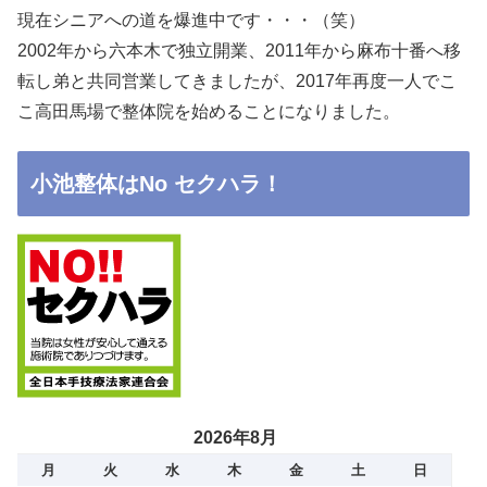
現在シニアへの道を爆進中です・・・（笑）
2002年から六本木で独立開業、2011年から麻布十番へ移
転し弟と共同営業してきましたが、2017年再度一人でこ
こ高田馬場で整体院を始めることになりました。
小池整体はNo セクハラ！
2026年8月
月
火
水
木
金
土
日