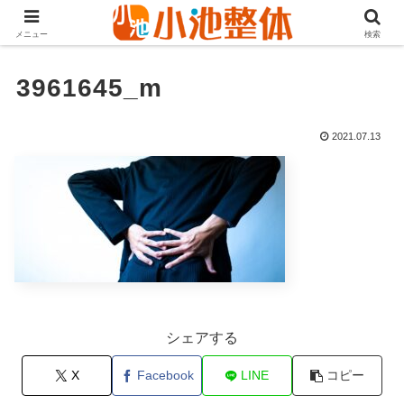
ＪＲ山手線高田馬場駅より徒歩3分・早稲田・新大久保からも至近
メニュー
検索
3961645_m
2021.07.13
シェアする
X
Facebook
LINE
コピー