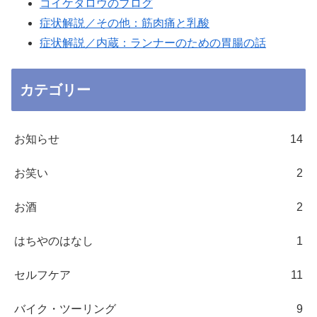
コイケタロウのブログ
症状解説／その他：筋肉痛と乳酸
症状解説／内蔵：ランナーのための胃腸の話
カテゴリー
お知らせ
14
お笑い
2
お酒
2
はちやのはなし
1
セルフケア
11
バイク・ツーリング
9